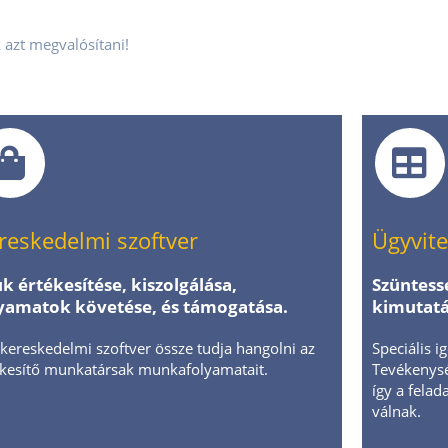
 azt megvalósítani!
reskedelmi szoftver
Ügyvite
k értékesítése, kiszolgálása,
Szüntesse
yamatok követése, és támogatása.
kimutatá
kereskedelmi szoftver össze tudja hangolni az
Speciális i
ékesítő munkatársak munkafolyamatait.
Tevékenység
így a fela
válnak.