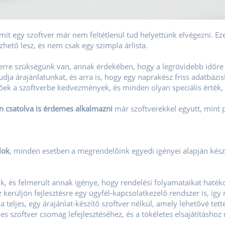
it egy szoftver már nem feltétlenül tud helyettünk elvégezni. E
hető lesz, és nem csak egy szimpla árlista.
verre szükségünk van, annak érdekében, hogy a legrövidebb időre 
udja árajánlatunkat, és arra is, hogy egy naprakész friss adatbázis
tőek a szoftverbe kedvezmények, és minden olyan speciális érték, 
an csatolva is érdemes alkalmazni
már szoftverekkel együtt, mint 
lok
, minden esetben a megrendelőink egyedi igényei alapján kész
ik, és felmerült annak igénye, hogy rendelési folyamataikat hat
erüljön fejlesztésre egy ügyfél-kapcsolatkezelő rendszer is, így 
 teljes, egy árajánlat-készítő szoftver nélkül, amely lehetővé te
jes szoftver csomag lefejlesztéséhez, és a tökéletes elsajátításho