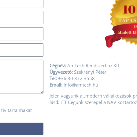
Cégnév:
AmTech Rendszerház Kft.
Ügyvezető:
Szekrényi Péter
Tel:
+36 30 372 3558
Email:
info@amtech.hu
Jelen vagyunk a „modern vállalkozások p
lásd:
ITT
Cégünk szerepel a NAV köztarto
zív tartalmakat