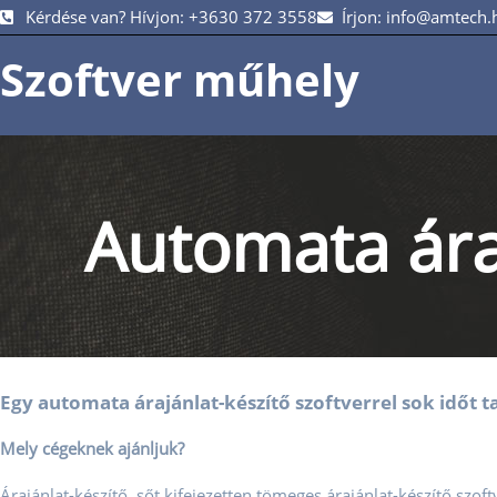
Kérdése van? Hívjon: +3630 372 3558
Írjon: info@amtech.
Szoftver műhely
Automata áraj
Egy automata árajánlat-készítő szoftverrel sok időt t
Mely cégeknek ajánljuk?
Árajánlat-készítő, sőt kifejezetten tömeges árajánlat-készítő szof