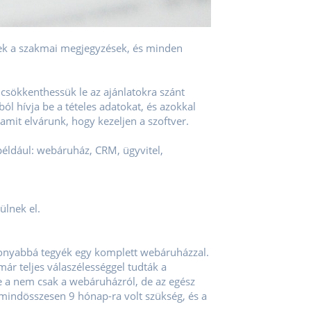
zek a szakmai megjegyzések, és minden
csökkenthessük le az ajánlatokra szánt
ból hívja be a tételes adatokat, és azokkal
amit elvárunk, hogy kezeljen a szoftver.
például: webáruház, CRM, ügyvitel,
ülnek el.
ékonyabbá tegyék egy komplett webáruházzal.
már teljes válaszélességgel tudták a
tte a nem csak a webáruházról, de az egész
z mindösszesen 9 hónap-ra volt szükség, és a