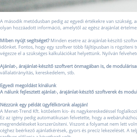
A második metódusban pedig az egyedi értékekre van szükség, am
olyan hozzáadott információ, amelytől az egész árajánlat értelmez
Miben nyújt segítséget?
Minden esetre az árajánlat-készítő szoft
időnket. Fontos, hogy egy szoftver több fájltípusban is rögzíteni t
végezze el a szükséges kalkulációkat helyettünk. Nyilván felvehe
Ajánlat-, árajánlat-készítő szoftvert önmagában is, de moduláris
vállalatirányítás, kereskedelem, stb.
Egyedi megoldást kínálunk
A nálunk fejlesztett ajánlat-, árajánlat-készítő szoftverek és modu
Nézzünk egy példát ügyfélkörünk alapján!
A Menet-Trend Kft. kötőelem kis- és nagykereskedéssel foglalkoz
Ez az igény pedig automatikusan felvetette, hogy a webáruházhoz k
megrendeléseket korszerűsíteni. Viszont a folyamat nem lett volna
céghez beérkező ajánlatkérések, gyors és precíz lekezelését. A tel
szoftver előlapja a következő volt: