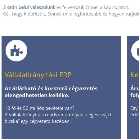
2 órán belül válaszolunk
és felvesszük Önnel a kapcsolatot.
Cél, hogy kiderítsük, Önnek mi a legfontosabb és hogyan tudjuk
Vállalatirányítási ERP
Ke
Az átlátható és korszerű cégvezetés
Áru
elengedhetetlen kelléke.
fol
10 fő és 50 milliós bevétele van?
Egy 
A vállalatirányítási rendszer amolyan “céges svájci
ért
bicska” egy cégvezető kezében.