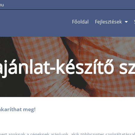
hu
Főoldal
Fejlesztések
ánlat-készítő sz
akaríthat meg!
tvert azoknak a cégeknek ajánlunk, akik többszintes szolgáltatással