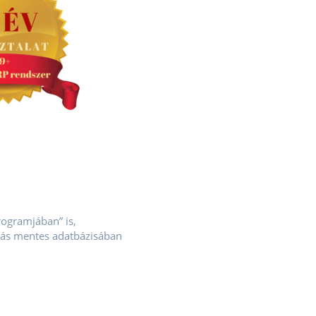
rogramjában” is,
zás mentes adatbázisában