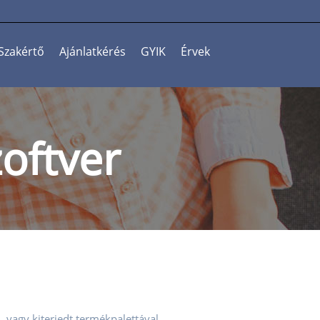
Szakértő
Ajánlatkérés
GYIK
Érvek
oftver
, vagy kiterjedt termékpalettával