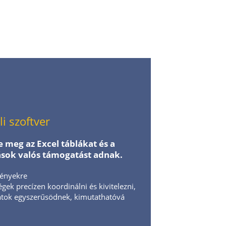
li szoftver
 meg az Excel táblákat és a
sok valós támogatást adnak.
gényekre
ek precízen koordinálni és kivitelezni,
datok egyszerűsödnek, kimutathatóvá