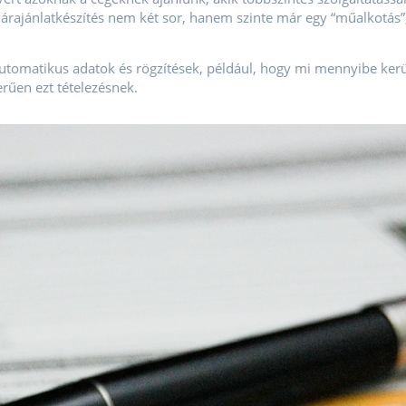
árajánlatkészítés nem két sor, hanem szinte már egy “műalkotás
utomatikus adatok és rögzítések, például, hogy mi mennyibe kerül
rűen ezt tételezésnek.